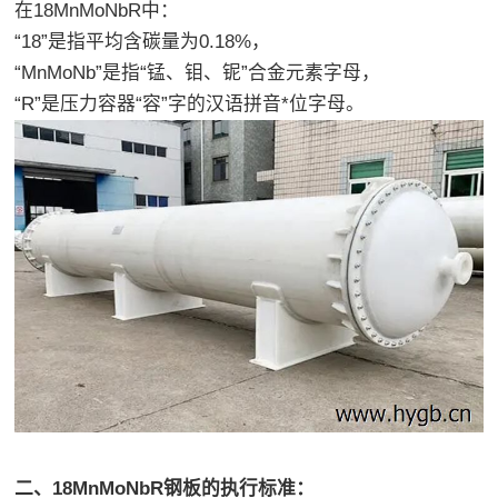
在18MnMoNbR中：
“18”是指平均含碳量为0.18%，
“MnMoNb”是指“锰、钼、铌”合金元素字母，
“R”是压力容器“容”字的汉语拼音*位字母。
二、18MnMoNbR钢板的执行标准：