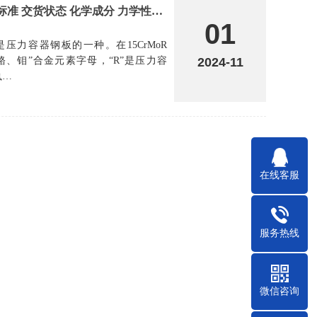
钢板标准解析：15CrMoR钢板 表示方法 执行标准 交货状态 化学成分 力学性能 工艺性能 高温力学性能 检验规则 探伤检测 表面质量 验收规则等
01
板是压力容器钢板的一种。在15CrMoR
指“铬、钼”合金元素字母，“R”是压力容
2024-11
执…
在线客服
服务热线
微信咨询