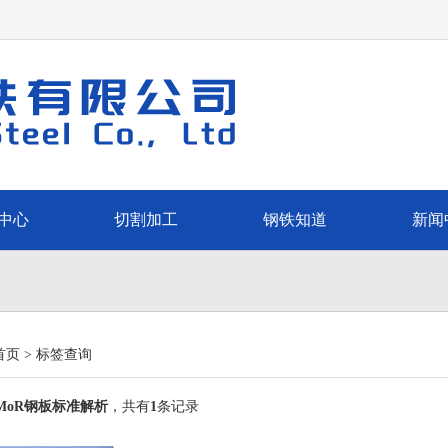
中心
切割加工
钢铁知道
新闻
首页
>
标签查询
rMoR钢板标准解析
，共有
1
条记录